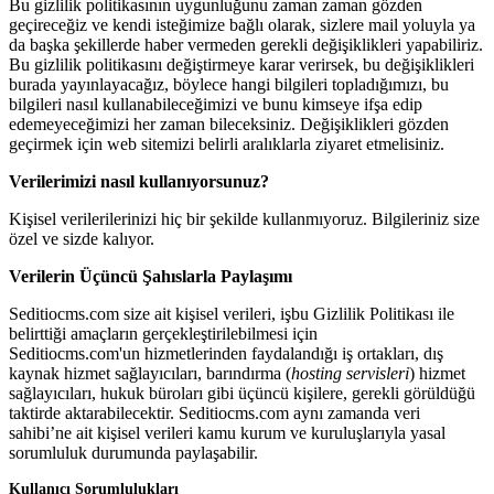
Bu gizlilik politikasının uygunluğunu zaman zaman gözden
geçireceğiz ve kendi isteğimize bağlı olarak, sizlere mail yoluyla ya
da başka şekillerde haber vermeden gerekli değişiklikleri yapabiliriz.
Bu gizlilik politikasını değiştirmeye karar verirsek, bu değişiklikleri
burada yayınlayacağız, böylece hangi bilgileri topladığımızı, bu
bilgileri nasıl kullanabileceğimizi ve bunu kimseye ifşa edip
edemeyeceğimizi her zaman bileceksiniz. Değişiklikleri gözden
geçirmek için web sitemizi belirli aralıklarla ziyaret etmelisiniz.
Verilerimizi nasıl kullanıyorsunuz?
Kişisel verilerilerinizi hiç bir şekilde kullanmıyoruz. Bilgileriniz size
özel ve sizde kalıyor.
Verilerin Üçüncü Şahıslarla Paylaşımı
Seditiocms.com size ait kişisel verileri, işbu Gizlilik Politikası ile
belirttiği amaçların gerçekleştirilebilmesi için
Seditiocms.com'un hizmetlerinden faydalandığı iş ortakları, dış
kaynak hizmet sağlayıcıları, barındırma (
hosting servisleri
) hizmet
sağlayıcıları, hukuk büroları gibi üçüncü kişilere, gerekli görüldüğü
taktirde aktarabilecektir. Seditiocms.com aynı zamanda veri
sahibi’ne ait kişisel verileri kamu kurum ve kuruluşlarıyla yasal
sorumluluk durumunda paylaşabilir.
Kullanıcı Sorumlulukları