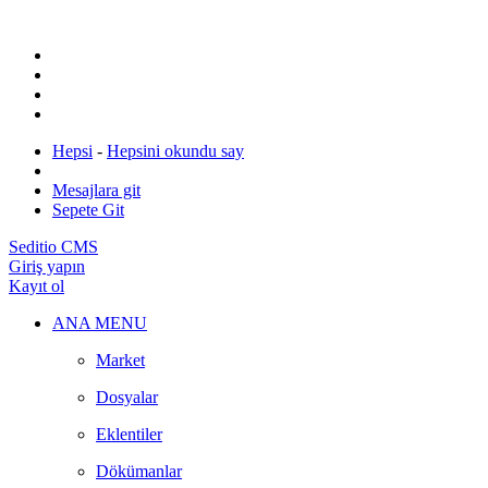
Hepsi
-
Hepsini okundu say
Mesajlara git
Sepete Git
Seditio CMS
Giriş yapın
Kayıt ol
ANA MENU
Market
Dosyalar
Eklentiler
Dökümanlar