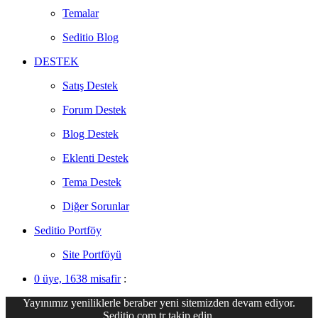
Temalar
Seditio Blog
DESTEK
Satış Destek
Forum Destek
Blog Destek
Eklenti Destek
Tema Destek
Diğer Sorunlar
Seditio Portföy
Site Portföyü
0 üye, 1638 misafir
:
Yayınımız yeniliklerle beraber yeni sitemizden devam ediyor.
Seditio.com.tr takip edin.